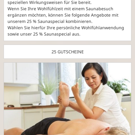
speziellen Wirkungsweisen für Sie bereit.
Wenn Sie Ihre Wohlfühlzeit mit einem Saunabesuch
ergänzen möchten, können Sie folgende Angebote mit
unserem 25 % Saunaspecial kombinieren.
Wählen Sie hierfür Ihre persönliche Wohlfühlanwendung
sowie unser 25 % Saunaspecial aus.
25 GUTSCHEINE