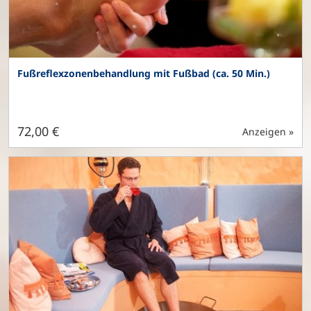
Fußreflexzonenbehandlung mit Fußbad (ca. 50 Min.)
72,00 €
Anzeigen »