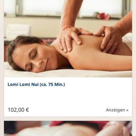
Lomi Lomi Nui (ca. 75 Min.)
102,00 €
Anzeigen »