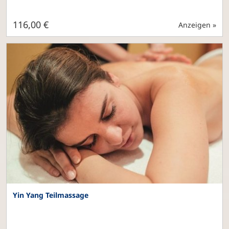
116,00 €
Anzeigen »
Yin Yang Teilmassage