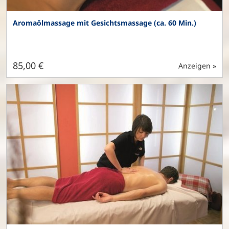
Aromaölmassage mit Gesichtsmassage (ca. 60 Min.)
85,00 €
Anzeigen »